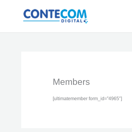
Ir
para
o
conteúdo
Members
[ultimatemember form_id=”4965″]